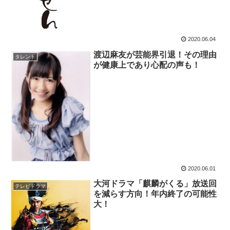
2020.06.04
渡辺麻友が芸能界引退！その理由
タレント
が健康上であり心配の声も！
2020.06.01
大河ドラマ「麒麟がくる」放送回
テレビドラマ
を減らす方向！年内終了の可能性
大！