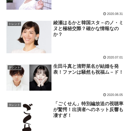
2020.08.31
綾瀬はるかと韓国スタ－のノ・ミ
トレンド
ヌと極秘交際？確かな情報なの
か？
2020.07.01
生田斗真と清野菜名が結婚を発
タレント
表！ファンは騒然も祝福ム－ド！
2020.06.05
「ごくせん」特別編放送の視聴率
タレント
が驚愕！出演者へのネット反響も
凄すぎ！