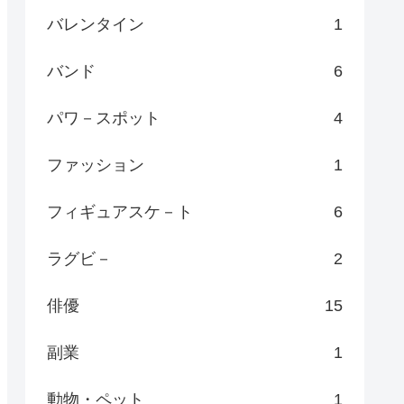
バレンタイン
1
バンド
6
パワ－スポット
4
ファッション
1
フィギュアスケ－ト
6
ラグビ－
2
俳優
15
副業
1
動物・ペット
1