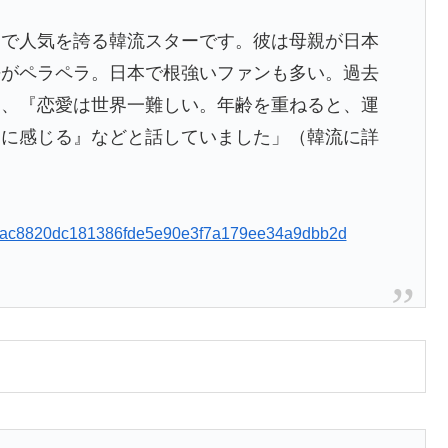
圏で人気を誇る韓流スターです。彼は母親が日本
語がペラペラ。日本で根強いファンも多い。過去
て、『恋愛は世界一難しい。年齢を重ねると、運
うに感じる』などと話していました」（韓流に詳
cles/ac8820dc181386fde5e90e3f7a179ee34a9dbb2d