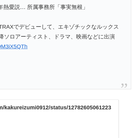
年熱愛説… 所属事務所「事実無根」
ドTRAXでデビューして、エキゾチックなルックス
以降ソロアーティスト、ドラマ、映画などに出演
/S9M3iX5QTh
com/kakureizumi0912/status/12782605061223