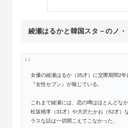
綾瀬はるかと韓国スタ－のノ・
女優の
綾瀬はるか
（35才）に交際期間2
『女性セブン』が報じている。
これまで綾瀬には、恋の噂はほとんどな
松坂桃李（31才）や大沢たかお（52才
ラスな話は一切聞こえてこなかった。