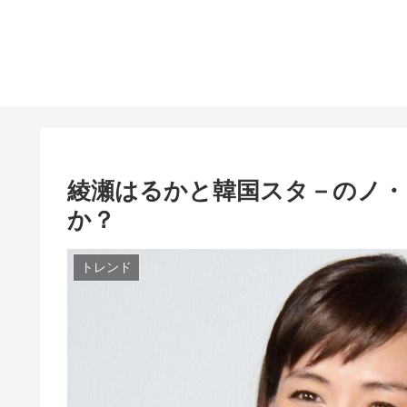
綾瀬はるかと韓国スタ－のノ・
か？
トレンド