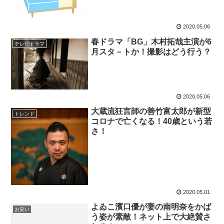
2020.05.06
春ドラマ「BG」木村拓哉主演が6
テレビドラマ
月スタ－トか！撮影はどう行う？
2020.05.06
大蔵流狂言師の善竹富太郎が新型
トレンド
コロナで亡くなる！40歳という若
さ！
2020.05.01
よゐこ濱口優が妻の南明奈をかば
お笑い
う姿が素敵！ネット上で大絶賛さ