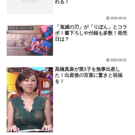
れる！
2020.05.01
「鬼滅の刃」が「りぼん」とコラ
アニメ・コミック
ボ！書下ろしや付録も多数！発売
日は？
2020.05.01
高橋真麻が第1子を無事出産し
タレント
た！出産後の言葉に驚きと祝福
を！