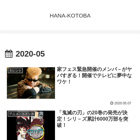
HANA-KOTOBA
2020-05
家フェス緊急開催のメンバ－がヤ
タレント
バすぎる！開催でテレビに夢中な
ワケ！
2020.05.07
「鬼滅の刃」の20巻の発売が決
アニメ・コミック
定！シリ－ズ累計6000万部を突
破！