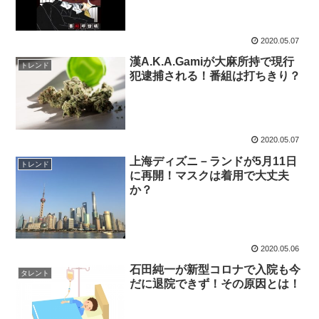
2020.05.07
漢A.K.A.Gamiが大麻所持で現行
トレンド
犯逮捕される！番組は打ちきり？
2020.05.07
上海ディズニ－ランドが5月11日
トレンド
に再開！マスクは着用で大丈夫
か？
2020.05.06
石田純一が新型コロナで入院も今
タレント
だに退院できず！その原因とは！