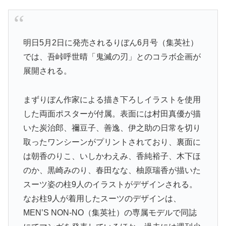
明日5月2日に発売されるりぼん6月号（集英社）
では、吾峠呼世晴「鬼滅の刃」とのコラボ企画が
展開される。
まずりぼん作家による描き下ろしイラストを使用
した両面ポスターが付属。表面には村田真優が描
いた炭治郎、禰豆子、善逸、伊之助の日常を切り
取ったワンシーンがプリントされており、裏面に
は朝香のりこ、いしかわえみ、香純裕子、木下ほ
のか、黒崎みのり、春田なな、柚原瑞香が描いた
スーツ姿の柱9人のイラストがデザインされる。
なお柱9人が着用したスーツのデザインは、
MEN’S NON-NO（集英社）の専属モデルで同誌