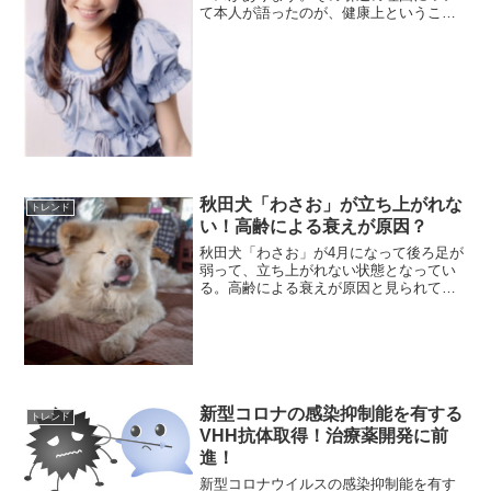
て本人が語ったのが、健康上ということ
で各方面から心配の声が寄せられていま
す。スポンサーリンク(adsbygoogle =
window.adsbygoogle || [...
秋田犬「わさお」が立ち上がれな
トレンド
い！高齢による衰えが原因？
秋田犬「わさお」が4月になって後ろ足が
弱って、立ち上がれない状態となってい
る。高齢による衰えが原因と見られてい
る。スポンサーリンク(adsbygoogle =
window.adsbygoogle || []).push({});秋田犬
「わ...
新型コロナの感染抑制能を有する
トレンド
VHH抗体取得！治療薬開発に前
進！
新型コロナウイルスの感染抑制能を有す