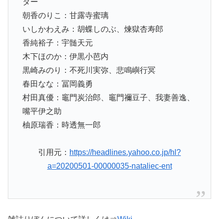
ター
朝香のりこ：甘露寺蜜璃
いしかわえみ：胡蝶しのぶ、煉獄杏寿郎
香純裕子：宇髄天元
木下ほのか：伊黒小芭内
黒崎みのり：不死川実弥、悲鳴嶼行冥
春田なな：冨岡義勇
村田真優：竈門炭治郎、竈門禰豆子、我妻善逸、
嘴平伊之助
柚原瑞香：時透無一郎
引用元：
https://headlines.yahoo.co.jp/hl?
a=20200501-00000035-nataliec-ent