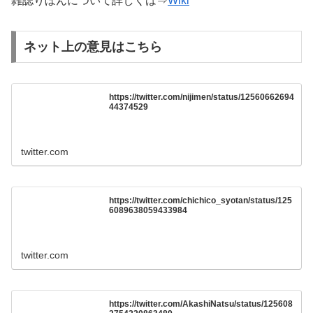
雑誌りぼんについて詳しくは⇒
Wiki
ネット上の意見はこちら
https://twitter.com/nijimen/status/12560662694
44374529
twitter.com
https://twitter.com/chichico_syotan/status/125
6089638059433984
twitter.com
https://twitter.com/AkashiNatsu/status/125608