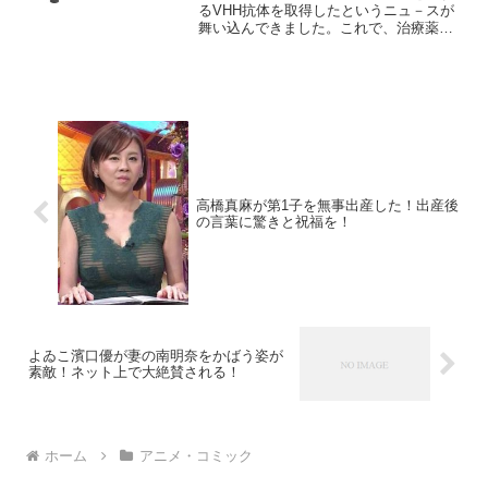
るVHH抗体を取得したというニュ－スが
舞い込んできました。これで、治療薬や
検査薬の開発がまた進んでいくと良いで
しょう。スポンサーリンク(adsbygoogle
= window.adsbygoogle |...
高橋真麻が第1子を無事出産した！出産後
の言葉に驚きと祝福を！
よゐこ濱口優が妻の南明奈をかばう姿が
素敵！ネット上で大絶賛される！
ホーム
アニメ・コミック