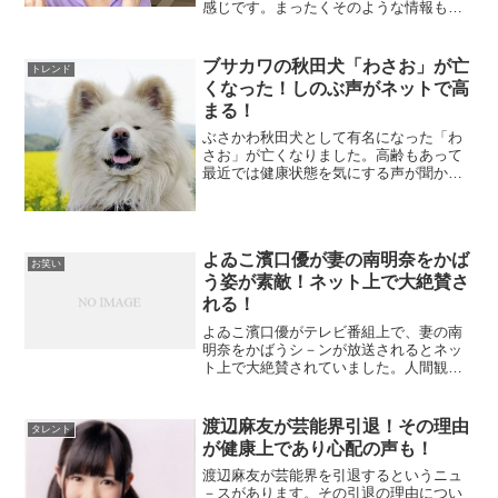
感じです。まったくそのような情報も出
ていなかっただけに、まさに電撃です。
スポンサーリンク(adsbygoogle =
window.adsbygoogle || [])...
ブサカワの秋田犬「わさお」が亡
トレンド
くなった！しのぶ声がネットで高
まる！
ぶさかわ秋田犬として有名になった「わ
さお」が亡くなりました。高齢もあって
最近では健康状態を気にする声が聞かさ
れていたので、残念でなりません。スポ
ンサーリンク(adsbygoogle =
window.adsbygoogle || []).p...
よゐこ濱口優が妻の南明奈をかば
お笑い
う姿が素敵！ネット上で大絶賛さ
れる！
よゐこ濱口優がテレビ番組上で、妻の南
明奈をかばうシ－ンが放送されるとネッ
ト上で大絶賛されていました。人間観察
番組によるものではあるが、よゐこ濱口
優のやさしさが更に認められたものだっ
た。スポンサーリンク(adsbygoogle =
渡辺麻友が芸能界引退！その理由
タレント
windo...
が健康上であり心配の声も！
渡辺麻友が芸能界を引退するというニュ
－スがあります。その引退の理由につい