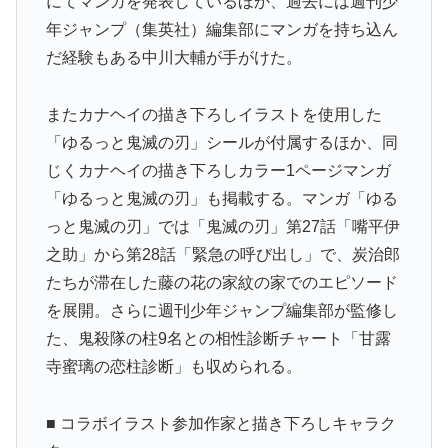
にてマンガを発表しているほか、過去には週刊少
年ジャンプ（集英社）編集部にマンガを持ち込ん
だ経験もある中川大輔が手がけた。
またカナヘイの描き下ろしイラストを使用した
「ゆるっと鬼滅の刃」シールが付属するほか、同
じくカナヘイの描き下ろしカラー1ページマンガ
「ゆるっと鬼滅の刃」も掲載する。マンガ「ゆる
っと鬼滅の刃」では「鬼滅の刃」第27話「嘴平伊
之助」から第28話「緊急の呼び出し」で、炭治郎
たちが滞在した藤の花の家紋の家でのエピソード
を展開。さらに週刊少年ジャンプ編集部が監修し
た、鬼殺隊の柱9名との相性診断チャート「甘露
寺蜜璃の恋柱診断」も収められる。
■ コラボイラスト参加作家と描き下ろしキャラク