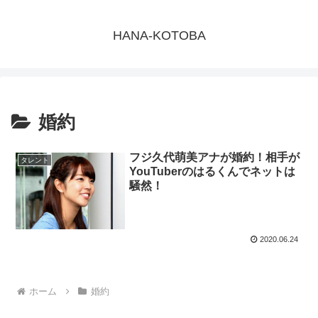
HANA-KOTOBA
婚約
フジ久代萌美アナが婚約！相手が
タレント
YouTuberのはるくんでネットは
騒然！
2020.06.24
ホーム
婚約