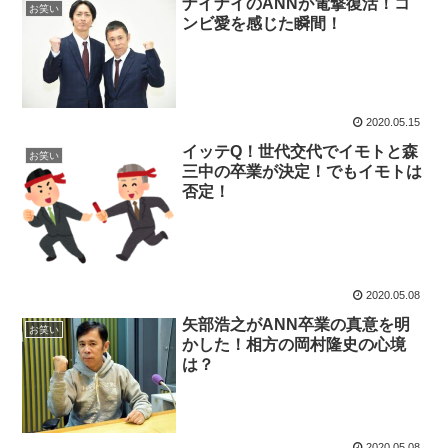
ナイナイのANNが電撃復活！コ
お笑い
ンビ愛を感じた瞬間！
2020.05.15
イッテQ！世代交代でイモトと森
お笑い
三中の卒業が決定！でもイモトは
否定！
2020.05.08
矢部浩之がANN卒業の真意を明
お笑い
かした！相方の岡村隆史の心境
は？
2020.05.08