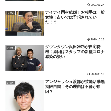
2021.01.27
ナイナイ岡村結婚！お相手は一般
お笑い
女性！占いでは予想されてい
た！？
2020.10.23
ダウンタウン浜田雅功が自宅待
お笑い
機！原因はスタッフの新型コロナ
感染の疑い！
2020.06.10
アンジャッシュ渡部が芸能活動無
お笑い
期限自粛！その理由は不倫が原
因？